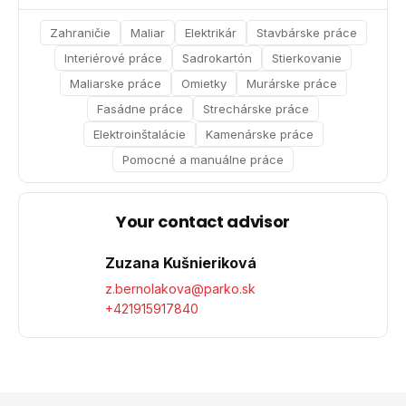
Zahraničie
Maliar
Elektrikár
Stavbárske práce
Interiérové práce
Sadrokartón
Stierkovanie
Maliarske práce
Omietky
Murárske práce
Fasádne práce
Strechárske práce
Elektroinštalácie
Kamenárske práce
Pomocné a manuálne práce
Your contact advisor
Zuzana Kušnieriková
z.bernolakova@parko.sk
+421915917840