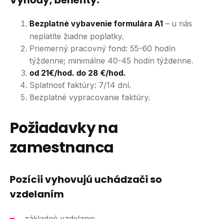
Výhody, benefity:
Bezplatné vybavenie formulára A1
– u nás
neplatíte žiadne poplatky.
​Priemerný pracovný fond: 55-60 hodín
týždenne; minimálne 40-45 hodín týždenne.
od 21€/hod. do 28 €/hod.
Splatnosť faktúry: 7/14 dní​.
Bezplatné vypracovanie faktúry.
Požiadavky na
zamestnanca
Pozícii vyhovujú uchádzači so
vzdelaním
základné vzdelanie