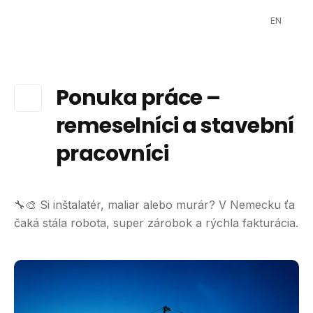
EN
Ponuka práce –
remeselníci a stavební
pracovníci
🔧🎨 Si inštalatér, maliar alebo murár? V Nemecku ťa
čaká stála robota, super zárobok a rýchla fakturácia.