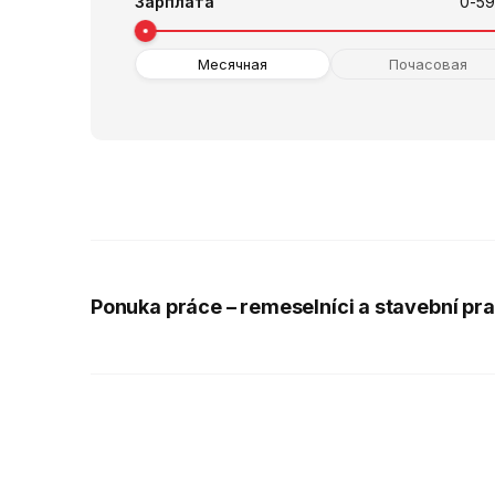
Зарплата
0
-
5
Месячная
Почасовая
Ponuka práce – remeselníci a stavební pr