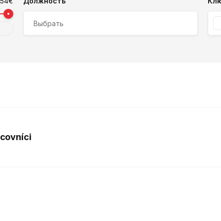
954
€
Должность
Клю
Выбрать
acovníci