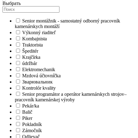
Выбрать
Senior montážnik - samostatný odborný pracovník
kamenárskych montáží
Výkonný riaditeľ
Kombajnista
Traktorista
Špeditér
Krajčírka
údržbár
Elektromechanik
Mzdová účtovníčka
Зварювальник
Kontrolór kvality
Senior programátor a operátor kamenárskych strojov–
pracovník kamenárskej výroby
Pekár/ka
Balič
Piker
Pokladník
Zámočník
Odlievač