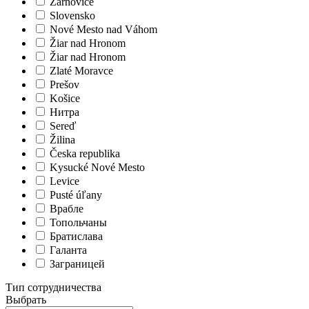
Žarnovice
Slovensko
Nové Mesto nad Váhom
Žiar nad Hronom
Žiar nad Hronom
Zlaté Moravce
Prešov
Košice
Нитра
Sereď
Žilina
Česka republika
Kysucké Nové Mesto
Levice
Pusté úľany
Врабле
Топольчаны
Братислава
Галанта
Заграницей
Тип сотрудничества
Выбрать