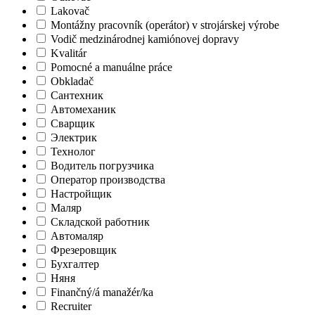
Lakovač
Montážny pracovník (operátor) v strojárskej výrobe
Vodič medzinárodnej kamiónovej dopravy
Kvalitár
Pomocné a manuálne práce
Obkladač
Сантехник
Автомеханик
Сварщик
Электрик
Технолог
Водитель погрузчика
Оператор производства
Настройщик
Маляр
Складской работник
Автомаляр
Фрезеровщик
Бухгалтер
Няня
Finančný/á manažér/ka
Recruiter