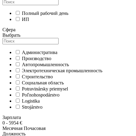
Полный рабочий день
ИП
Сфера
Выбрать
Административа
Производство
Автопромышленность
Электротехническая промышленность
Строительство
Социальная область
Potravinársky priemysel
Poľnohospodárstvo
Logistika
Strojárstvo
Зарплата
0
-
5954
€
Месячная
Почасовая
Должность