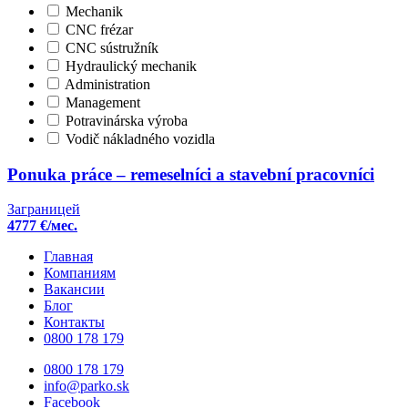
Mechanik
CNC frézar
CNC sústružník
Hydraulický mechanik
Administration
Management
Potravinárska výroba
Vodič nákladného vozidla
Ponuka práce – remeselníci a stavební pracovníci
Заграницей
4777 €/мес.
Главная
Компаниям
Вакансии
Блог
Контакты
0800 178 179
0800 178 179
info@parko.sk
Facebook