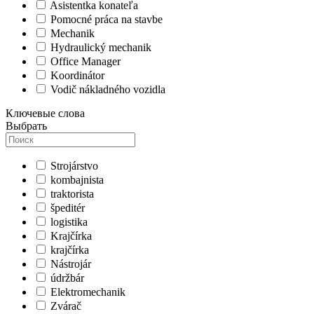
Asistentka konateľa
Pomocné práca na stavbe
Mechanik
Hydraulický mechanik
Office Manager
Koordinátor
Vodič nákladného vozidla
Ключевые слова
Выбрать
Strojárstvo
kombajnista
traktorista
špeditér
logistika
Krajčírka
krajčírka
Nástrojár
údržbár
Elektromechanik
Zvárač