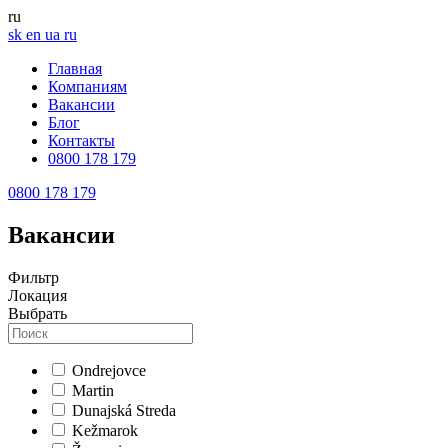
ru
sk
en
ua
ru
Главная
Компаниям
Вакансии
Блог
Контакты
0800 178 179
0800 178 179
Вакансии
Фильтр
Локация
Выбрать
Ondrejovce
Martin
Dunajská Streda
Kežmarok