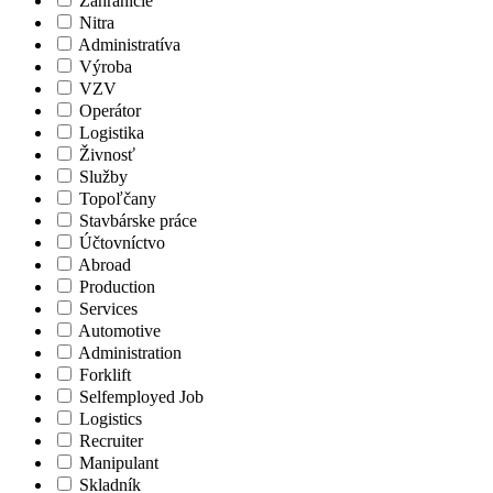
Zahraničie
Nitra
Administratíva
Výroba
VZV
Operátor
Logistika
Živnosť
Služby
Topoľčany
Stavbárske práce
Účtovníctvo
Abroad
Production
Services
Automotive
Administration
Forklift
Selfemployed Job
Logistics
Recruiter
Manipulant
Skladník