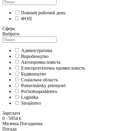
Повний робочий день
ФОП
Сфера
Вибрати
Адміністратива
Виробництво
Автопромисловість
Електротехнічна промисловість
Будівництво
Соціальна область
Potravinársky priemysel
Poľnohospodárstvo
Logistika
Strojárstvo
Зарплата
0
-
5954
€
Місячна
Погодинна
Посада