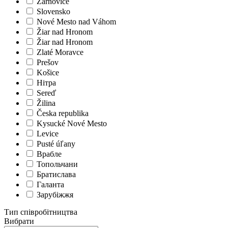
Žarnovice
Slovensko
Nové Mesto nad Váhom
Žiar nad Hronom
Žiar nad Hronom
Zlaté Moravce
Prešov
Košice
Нітра
Sereď
Žilina
Česka republika
Kysucké Nové Mesto
Levice
Pusté úľany
Врабле
Топольчани
Братислава
Галанта
Зарубіжжя
Тип співробітництва
Вибрати