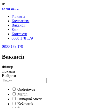
ua
sk
en
ua
ru
Головна
Компаніям
Вакансії
Блог
Контакти
0800 178 179
0800 178 179
Вакансії
Фільтр
Локація
Вибрати
Ondrejovce
Martin
Dunajská Streda
Kežmarok