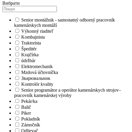
Вибрати
Senior montážnik - samostatný odborný pracovník
kamenárskych montáží
Výkonný riaditeľ
Kombajnista
Traktorista
Špeditér
Krajčírka
údržbár
Elektromechanik
Mzdová účtovníčka
Зварювальник
Kontrolór kvality
Senior programátor a operátor kamenárskych strojov–
pracovník kamenárskej výroby
Pekár/ka
Balič
Piker
Pokladník
Zámočník
Odlievač