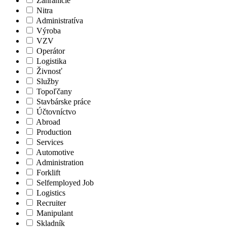
Zahraničie
Nitra
Administratíva
Výroba
VZV
Operátor
Logistika
Živnosť
Služby
Topoľčany
Stavbárske práce
Účtovníctvo
Abroad
Production
Services
Automotive
Administration
Forklift
Selfemployed Job
Logistics
Recruiter
Manipulant
Skladník