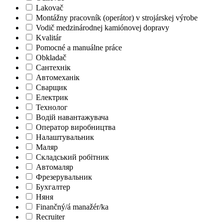
Lakovač
Montážny pracovník (operátor) v strojárskej výrobe
Vodič medzinárodnej kamiónovej dopravy
Kvalitár
Pomocné a manuálne práce
Obkladač
Сантехнік
Автомеханік
Сварщик
Електрик
Технолог
Водій навантажувача
Оператор виробництва
Налаштувальник
Маляр
Складський робітник
Автомаляр
Фрезерувальник
Бухгалтер
Няня
Finančný/á manažér/ka
Recruiter