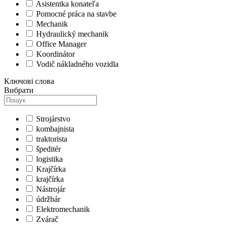
Asistentka konateľa
Pomocné práca na stavbe
Mechanik
Hydraulický mechanik
Office Manager
Koordinátor
Vodič nákladného vozidla
Ключові слова
Вибрати
Strojárstvo
kombajnista
traktorista
špeditér
logistika
Krajčírka
krajčírka
Nástrojár
údržbár
Elektromechanik
Zvárač