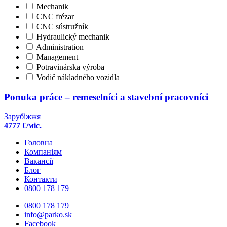
Mechanik
CNC frézar
CNC sústružník
Hydraulický mechanik
Administration
Management
Potravinárska výroba
Vodič nákladného vozidla
Ponuka práce – remeselníci a stavební pracovníci
Зарубіжжя
4777 €/міс.
Головна
Компаніям
Вакансії
Блог
Контакти
0800 178 179
0800 178 179
info@parko.sk
Facebook